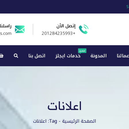
S
إتصل الأن
راسلنا
es.com
+201284235993
مميز
عمالنا
المدونة
خدمات ايجلز
اتصل بنا
اعلانات
الصفحة الرئيسية
Tag: اعلانات