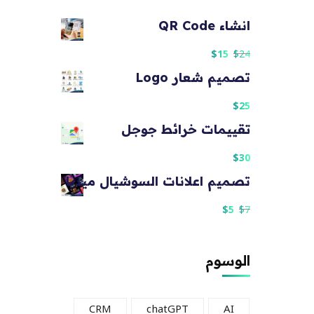
انشاء QR Code
$
15
$
24
تصميم شعار Logo
$
25
تقييمات خرائط جوجل
$
30
تصميم اعلانات السوشيال ميديا
$
5
$
7
الوسوم
CRM
chatGPT
AI