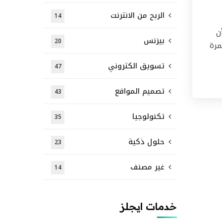
الربح من الانترنت
14
ن
بيزنس
20
مرة
تسويق الكتروني
47
تصميم المواقع
43
تكنولوجيا
35
حلول ذكية
23
غير مصنف
14
خدمات ايجلز