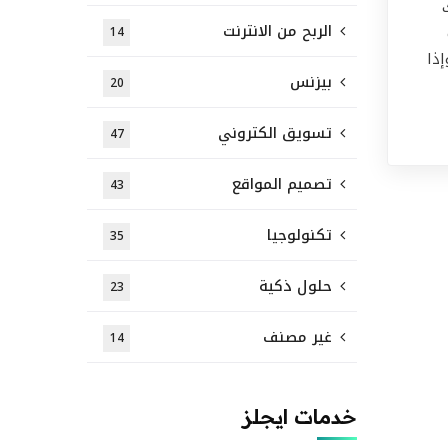
الربح من الانترنت
14
ذا
بيزنس
20
تسويق الكتروني
47
تصميم المواقع
43
تكنولوجيا
35
حلول ذكية
23
غير مصنف
14
خدمات ايجلز