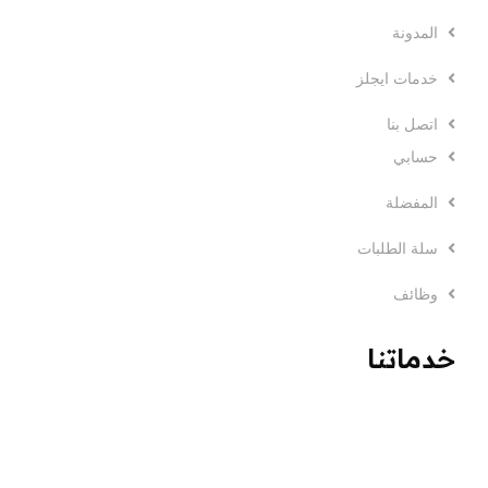
المدونة
خدمات ايجلز
اتصل بنا
حسابي
المفضلة
سلة الطلبات
وظائف
خدماتنا
تصميم المواقع الالكترونية
بناء الهويات التجارية Branding