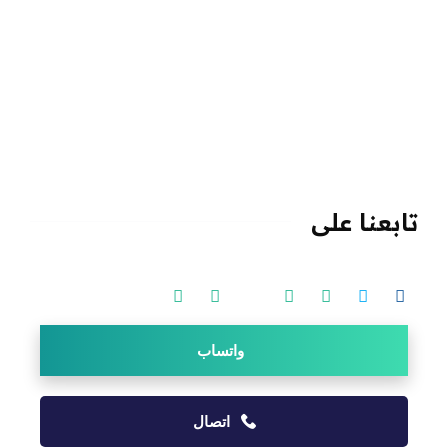
التسويق الألكتروني
تطبيقات الموبايل
ادارة الصفحات والمواقع
التصوير وتحرير الفيديو
انظمة الادارة والحسابات
تهيئة المواقع SEO
تابعنا على
واتساب
اتصال