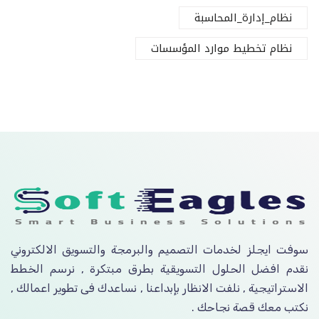
نظام_إدارة_المحاسبة
نظام تخطيط موارد المؤسسات
سوفت ايجلز لخدمات التصميم والبرمجة والتسويق الالكتروني
نقدم افضل الحلول التسويقية بطرق مبتكرة , نرسم الخطط
الاستراتيجية , نلفت الانظار بإبداعنا , نساعدك فى تطوير اعمالك ,
نكتب معك قصة نجاحك .