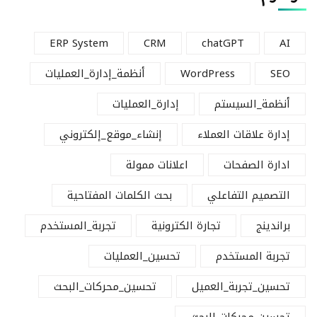
ERP System
CRM
chatGPT
AI
SEO
WordPress
أنظمة_إدارة_العمليات
أنظمة_السيستم
إدارة_العمليات
إدارة علاقات العملاء
إنشاء_موقع_إلكتروني
ادارة الصفحات
اعلانات ممولة
التصميم التفاعلي
بحث الكلمات المفتاحية
براندينج
تجارة الكترونية
تجربة_المستخدم
تجربة المستخدم
تحسين_العمليات
تحسين_تجربة_العميل
تحسين_محركات_البحث