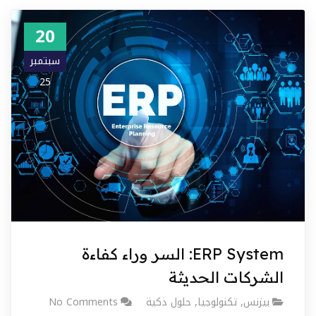
20
سبتمبر
25
ERP System: السر وراء كفاءة
الشركات الحديثة
بيزنس
,
تكنولوجيا
,
حلول ذكية
No Comments