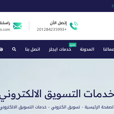
S
إتصل الأن
راسلنا
es.com
+201284235993
مميز
عمالنا
المدونة
خدمات ايجلز
اتصل بنا
دمات التسويق الالكتروني
لصفحة الرئيسية
تسويق الكتروني
خدمات التسويق الالكتروني