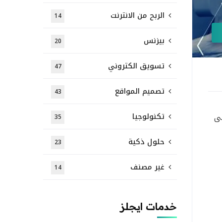
الربح من الانترنت
14
بيزنس
20
تسويق الكتروني
47
تصميم المواقع
43
تكنولوجيا
لى
35
حلول ذكية
23
غير مصنف
14
خدمات ايجلز