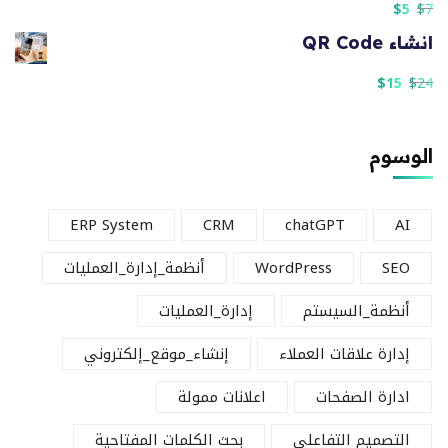
$
5
$
7
انشاء QR Code
$
15
$
24
الوسوم
ERP System
CRM
chatGPT
AI
SEO
WordPress
أنظمة_إدارة_العمليات
أنظمة_السيستم
إدارة_العمليات
إدارة علاقات العملاء
إنشاء_موقع_إلكتروني
ادارة الصفحات
اعلانات ممولة
التصميم التفاعلي
بحث الكلمات المفتاحية