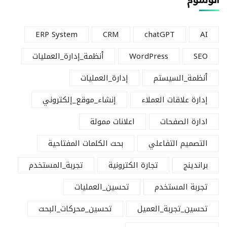
ERP System
CRM
chatGPT
AI
SEO
WordPress
أنظمة_إدارة_العمليات
أنظمة_السيستم
إدارة_العمليات
إدارة علاقات العملاء
إنشاء_موقع_إلكتروني
ادارة الصفحات
اعلانات ممولة
التصميم التفاعلي
بحث الكلمات المفتاحية
براندينج
تجارة الكترونية
تجربة_المستخدم
تجربة المستخدم
تحسين_العمليات
تحسين_تجربة_العميل
تحسين_محركات_البحث