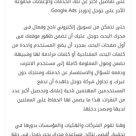
على تفاصيل أكثر عن تلك الخدمات والإعلانات مدفوعة
الأجر على جوجل إدوردز Google Ads.
حتى تتمكن من تسويق إلكتروني ناجح وفعال فى
محرك البحث جوجل. عليك أن تضمن ظهور موقعك فى
أول صفحات البحث. بمجرد أن يضع المستخدم واحدة من
كلمات البحث المفتاحية أو كلمات مرادفة لها وشبيهة.
تضمن وصول المعلومة كاملة إلى مستخدم الانترنت
ودفعه للسؤال والاستفسار عن خدمتك ومنتجك دون
غيرك. و تحاول شركة جوجل جاهدة أن تدفع
المستخدمين المهتمين ناحية إعلانك وتحصيل أكبر عدد
من النقرات. هذا ما يضمن لها الحفاظ على المعلنين
لديها ومصدر دخلها.
وهنا تقوم الشركات والهئيات والمؤسسات بدورها في
تحقيق أقصى نتائج. مساعدة محرك بحث جوجل في دقة