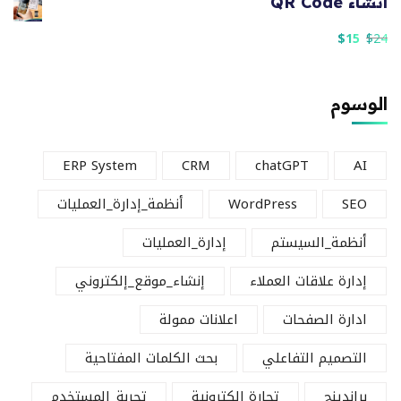
انشاء QR Code
$
15
$
24
الوسوم
ERP System
CRM
chatGPT
AI
SEO
WordPress
أنظمة_إدارة_العمليات
أنظمة_السيستم
إدارة_العمليات
إدارة علاقات العملاء
إنشاء_موقع_إلكتروني
ادارة الصفحات
اعلانات ممولة
التصميم التفاعلي
بحث الكلمات المفتاحية
براندينج
تجارة الكترونية
تجربة_المستخدم