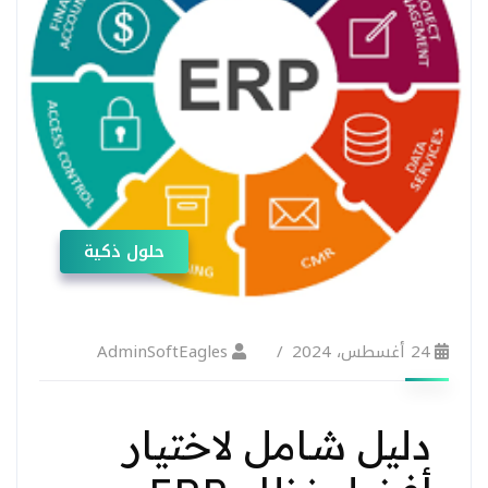
حلول ذكية
24 أغسطس، 2024
AdminSoftEagles
دليل شامل لاختيار