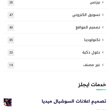
بيزنس
20
تسويق الكتروني
47
تصميم المواقع
43
تكنولوجيا
35
حلول ذكية
23
غير مصنف
14
خدمات ايجلز
تصميم اعلانات السوشيال ميديا