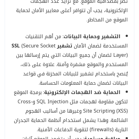
تضر بمصداقية الموقع. مع تزايد عدد الهجمات
الإلكترونية، يجب أن تتوافر أعلى معايير الأمان لحماية
الموقع من المخاطر.
التشفير وحماية البيانات
: من أهم التقنيات
المستخدمة لضمان الأمان
تشفير SSL
(Secure Socket
Layer) لضمان أن جميع البيانات التي يتم إرسالها بين
المستخدم والموقع مشفرة وآمنة. علاوة على ذلك،
يُنصح باستخدام تشفير للبيانات المخزنة في قواعد
البيانات لضمان حماية المعلومات الحساسة.
الحماية ضد الهجمات الإلكترونية
: برمجة الموقع
لتكون مقاومة لهجمات مثل SQL Injection وCross-
Site Scripting (XSS) وغيرها من أساليب الهجوم
الشائعة. وهذا يشمل استخدام أنظمة الحماية الجدران
النارية (firewalls) لتقوية الدفاعات الأمنية.
مراقبة مستمرة
: يجب أن يتضمن الموقع آليات