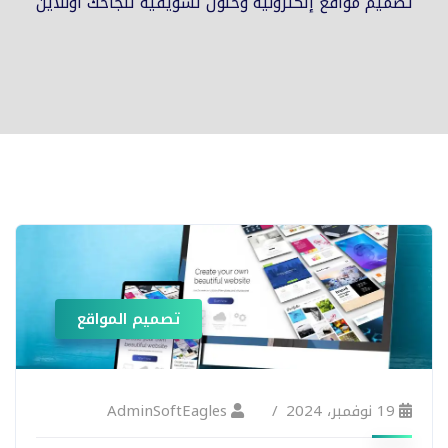
تصميم مواقع إلكترونية وحلول تسويقية لنجاحك اونلاين
تصميم المواقع
19 نوفمبر، 2024
AdminSoftEagles