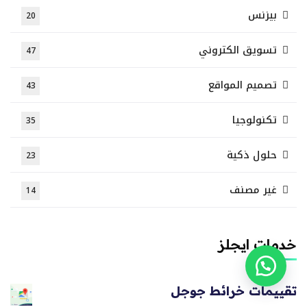
بيزنس
20
تسويق الكتروني
47
تصميم المواقع
43
تكنولوجيا
35
حلول ذكية
23
غير مصنف
14
خدمات ايجلز
تقييمات خرائط جوجل