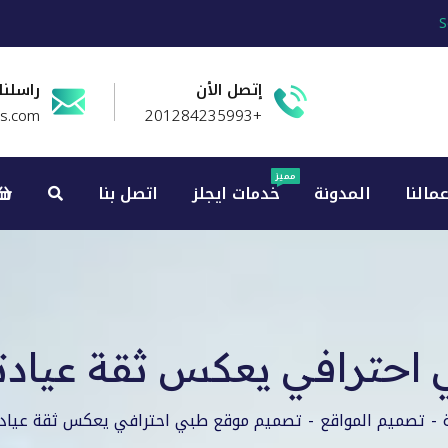
S
إتصل الأن
راسلنا
es.com
+201284235993
مميز
عمالنا
المدونة
خدمات ايجلز
اتصل بنا
احترافي يعكس ثقة عياد
تصميم المواقع
تصميم موقع طبي احترافي يعكس ثقة عيادت