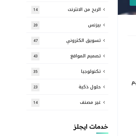
الربح من الانترنت
14
بيزنس
20
تسويق الكتروني
47
تصميم المواقع
43
تكنولوجيا
35
م
حلول ذكية
23
غير مصنف
14
خدمات ايجلز