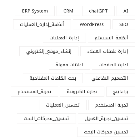
ERP System
CRM
chatGPT
AI
SEO
WordPress
أنظمة_إدارة_العمليات
أنظمة_السيستم
إدارة_العمليات
إدارة علاقات العملاء
إنشاء_موقع_إلكتروني
ادارة الصفحات
اعلانات ممولة
التصميم التفاعلي
بحث الكلمات المفتاحية
براندينج
تجارة الكترونية
تجربة_المستخدم
تجربة المستخدم
تحسين_العمليات
تحسين_تجربة_العميل
تحسين_محركات_البحث
تحسين محركات البحث