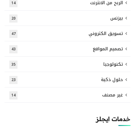
الربح من الانترنت
14
بيزنس
20
تسويق الكتروني
47
تصميم المواقع
43
تكنولوجيا
35
حلول ذكية
23
غير مصنف
14
خدمات ايجلز