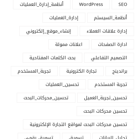
SEO
WordPress
أنظمة_إدارة_العمليات
أنظمة_السيستم
إدارة_العمليات
إدارة علاقات العملاء
إنشاء_موقع_إلكتروني
ادارة الصفحات
اعلانات ممولة
التصميم التفاعلي
بحث الكلمات المفتاحية
براندينج
تجارة الكترونية
تجربة_المستخدم
تجربة المستخدم
تحسين_العمليات
تحسين_تجربة_العميل
تحسين_محركات_البحث
تحسين محركات البحث
تحسين محركات البحث لمواقع التجارة الإلكترونية
تحليل_البيانات
تسويق
تسويق_رقمي