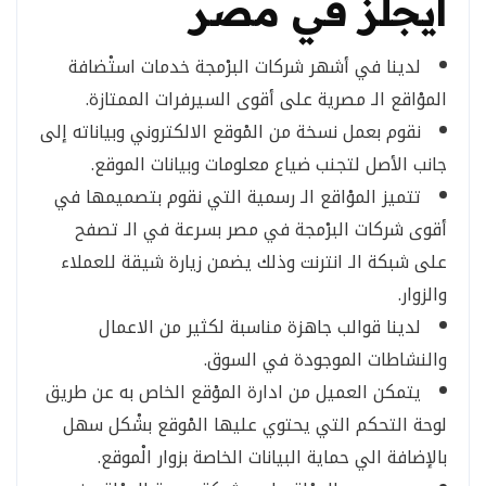
ايجلز في مصر
لدينا في أشهر شركات البرْمجة خدمات استْضافة
الموْاقع الـ مصرية على أقوى السيرفرات الممتازة.
نقوم بعمل نسخة من المْوقع الالكتروني وبياناته إلى
جانب الأصل لتجنب ضياع معلومات وبيانات الموقع.
تتميز الموْاقع الـ رسمية التي نقوم بتصميمها في
أقوى شركات البرْمجة في مصر بسرعة في الـ تصفح
على شبكة الـ انترنت وذلك يضمن زيارة شيقة للعملاء
والزوار.
لدينا قوالب جاهزة مناسبة لكثير من الاعمال
والنشاطات الموجودة في السوق.
يتمكن العميل من ادارة الموْقع الخاص به عن طريق
لوحة التحكم التي يحتوي عليها المْوقع بشْكل سهل
بالإضافة الي حماية البيانات الخاصة بزوار الْموقع.