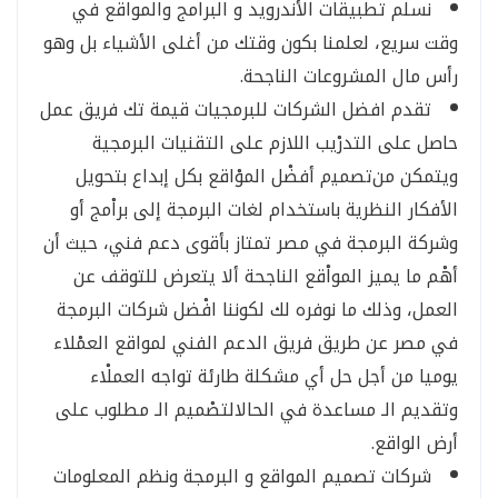
نسلم تطبيقات الأندرويد و البرامج والمواقع في
وقت سريع، لعلمنا بكون وقتك من أغلى الأشياء بل وهو
رأس مال المشروعات الناجحة.
تقدم افضل الشركات للبرمجيات قيمة تك فريق عمل
حاصل على التدرْيب اللازم على التقنيات البرمجية
ويتمكن منﺗﺼﻤﻴم أفضْل الموْاقع بكل إبداع بتحويل
الأفكار النظرية باستخدام لغات البرمجة إلى براْمج أو
وشركة البرمجة في مصر تمتاز بأقوى دعم فني، حيث أن
أهْم ما يميز المواْقع الناجحة ألا يتعرض للتوقف عن
العمل، وذلك ما نوفره لك لكوننا افْضل شركات البرمجة
في مصر عن طريق فريق الدعم الفني لمواقع العمْلاء
يوميا من أجل حل أي مشكلة طارئة تواجه العملْاء
وتقديم الـ مساعدة في الحالالتصْميم الـ مطلوب على
أرض الواقع.
شركات تصميم المواقع و البرمجة ونظم المعلومات