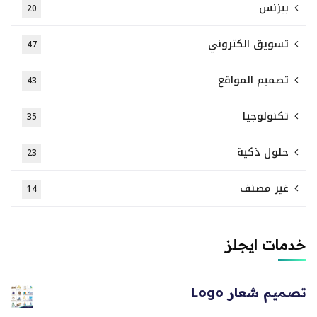
بيزنس
20
تسويق الكتروني
47
تصميم المواقع
43
تكنولوجيا
35
حلول ذكية
23
غير مصنف
14
خدمات ايجلز
تصميم شعار Logo